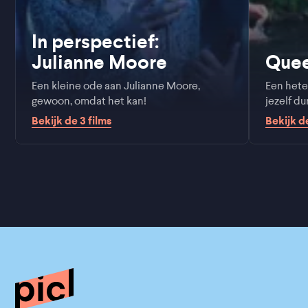
In perspectief:
Julianne Moore
Que
Een kleine ode aan Julianne Moore,
Een hete
gewoon, omdat het kan!
jezelf d
Bekijk de
3
films
Bekijk 