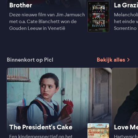
Brother
La Graz
Deze nieuwe film van Jim Jarmusch
Melancholi
met o.a. Cate Blanchett won de
het einde v
Gouden Leeuw in Venetië
Sorrentino
Binnenkort op Picl
Bekijk alles
The President's Cake
Love M
Een kinderperspectief op het
Hartversc