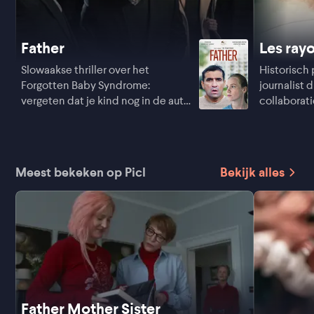
Father
Les ray
Slowaakse thriller over het
Historisch 
Forgotten Baby Syndrome:
journalist d
vergeten dat je kind nog in de auto
collaborat
zit
Meest bekeken op Picl
Bekijk alles
Father Mother Sister