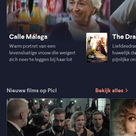
Calle Málaga
The Dr
Warm portret van een
Liefdesdra
levenslustige vrouw die weigert
huwelijk d
zich neer te leggen bij haar lot
pijnlijke on
Nieuwe films op Picl
Bekijk alles