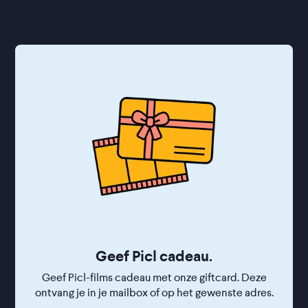
Gent
Koersel
xy
Sphinx cinema
The Roxy
e
Theatre
Geef Picl cadeau.
Geef Picl-films cadeau met onze giftcard. Deze
ontvang je in je mailbox of op het gewenste adres.