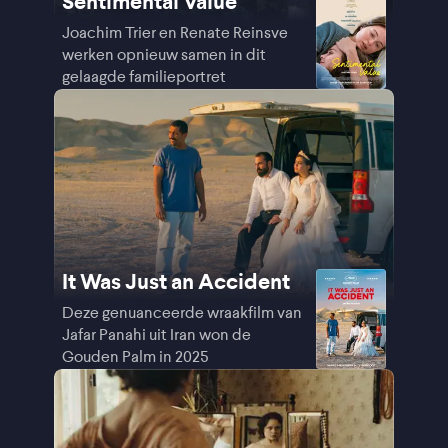
Sentimental Value
Joachim Trier en Renate Reinsve
werken opnieuw samen in dit
gelaagde familieportret
It Was Just an Accident
Deze genuanceerde wraakfilm van
Jafar Panahi uit Iran won de
Gouden Palm in 2025