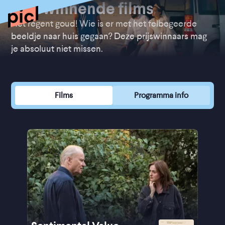
Prijswinnende films
Het regent goud! Wie is er met het felbegeerde
beeldje naar huis gegaan? Deze prijswinnaars mag
je absoluut niet missen.
Films
Programma info