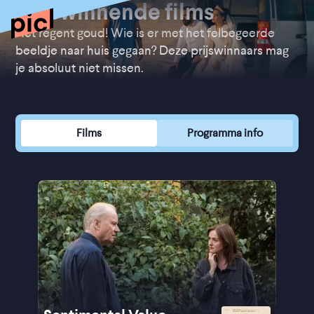
Prijswinnende films
Het regent goud! Wie is er met het felbegeerde
beeldje naar huis gegaan? Deze prijswinnaars mag
je absoluut niet missen.
Films
Programma info