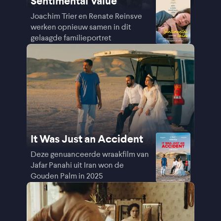
Sentimental Value
Joachim Trier en Renate Reinsve
werken opnieuw samen in dit
gelaagde familieportret
It Was Just an Accident
Deze genuanceerde wraakfilm van
Jafar Panahi uit Iran won de
Gouden Palm in 2025