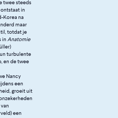
 de twee steeds
ontstaat in
d-Korea na
randerd maar
il, totdat je
s in
Anatomie
ller)
un turbulente
p, en de twee
uwe Nancy
ijdens een
eid, groeit uit
n onzekerheden
 van
veld) een