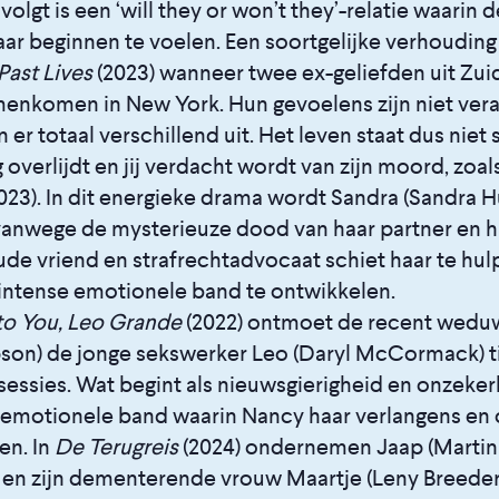
volgt is een ‘will they or won’t they’-relatie waarin
ar beginnen te voelen. Een soortgelijke verhouding 
Past Lives
(2023) wanneer twee ex-geliefden uit Zui
menkomen in New York. Hun gevoelens zijn niet ve
 er totaal verschillend uit. Het leven staat dus niet st
 overlijdt en jij verdacht wordt van zijn moord, zoal
023). In dit energieke drama wordt Sandra (Sandra Hü
vanwege de mysterieuze dood van haar partner en h
oude vriend en strafrechtadvocaat schiet haar te hul
intense emotionele band te ontwikkelen.
o You, Leo Grande
(2022) ontmoet de recent wed
n) de jonge sekswerker Leo (Daryl McCormack) t
sessies. Wat begint als nieuwsgierigheid en onzekerh
, emotionele band waarin Nancy haar verlangens e
en. In
De Terugreis
(2024) ondernemen Jaap (Martin
en zijn dementerende vrouw Maartje (Leny Breeder