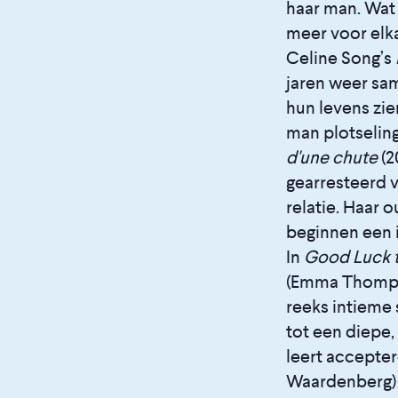
haar man. Wat 
meer voor elka
Celine Song’s
jaren weer sa
hun levens zien
man plotseling
d'une chute
(2
gearresteerd 
relatie. Haar 
beginnen een 
In
Good Luck t
(Emma Thompso
reeks intieme 
tot een diepe
leert accepter
Waardenberg) 