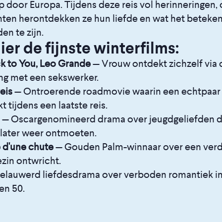
ip door Europa. Tijdens deze reis vol herinneringen,
en herontdekken ze hun liefde en wat het beteke
en te zijn.
er de fijnste winterfilms:
k to You, Leo Grande
— Vrouw ontdekt zichzelf via
g met een sekswerker.
eis
— Ontroerende roadmovie waarin een echtpaar 
 tijdens een laatste reis.
— Oscargenomineerd drama over jeugdgeliefden di
later weer ontmoeten.
 d'une chute
— Gouden Palm-winnaar over een ver
ezin ontwricht.
elauwerd liefdesdrama over verboden romantiek in
en 50.