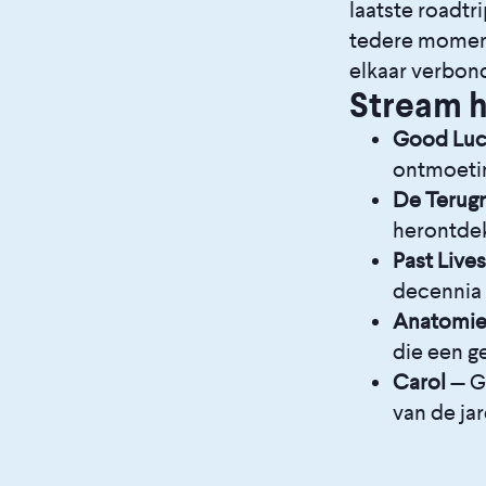
laatste roadtr
tedere moment
elkaar verbond
Stream hi
Good Luc
ontmoetin
De Terugr
herontdekt
Past Lives
decennia 
Anatomie
die een g
Carol
— G
van de jar