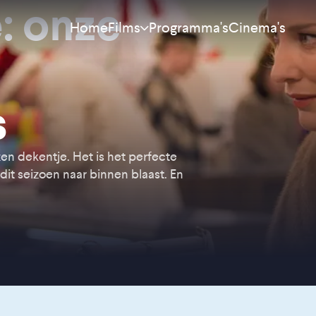
: onze
Home
Programma's
Cinema's
Films
Meest bekeken
s
Nieuw
Aanraders
n dekentje. Het is het perfecte
dit seizoen naar binnen blaast. En
Binnenkort
Alle films