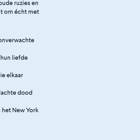
 oude ruzies en
nt om écht met
 onverwachte
hun liefde
e elkaar
dachte dood
 het New York