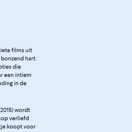
ete films uit
 bonzend hart.
ties die
ar een intiem
ding in de
(2015) wordt
op verliefd
tje koopt voor