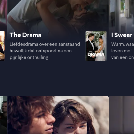
The Drama
I Swear
Liefdesdrama over een aanstaand
Warm, waa
huwelijk dat ontspoort na een
leven met 
pijnlijke onthulling
van een o