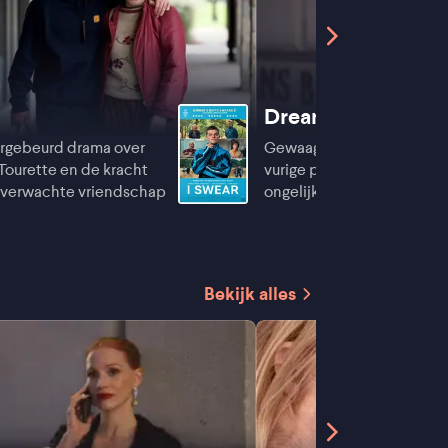
Dreams
rgebeurd drama over
Gewaagd erotisch drama 
Tourette en de kracht
vurige passie kan omslaan 
nverwachte vriendschap
ongelijkheid en uitbuiting
Bekijk alles