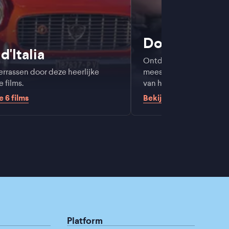
Docu’s op Pi
d'Italia
Ontdek hier de nieuwste
verrassen door deze heerlijke
meest indrukwekkendst
e films.
van het moment
de
6
films
Bekijk de
8
films
Platform