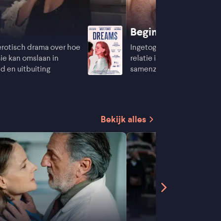
Beginnings
rotisch drama over hoe
Ingetogen Deens drama o
sie kan omslaan in
relatie in de tussenfase tu
d en uitbuiting
samenzijn en scheiding
Bekijk alles