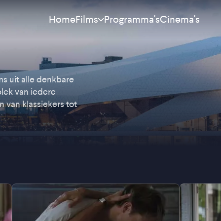
Home
Programma's
Cinema's
Films
Meest bekeken
Nieuw
s uit alle denkbare
lek van iedere
Aanraders
n van klassiekers tot
Binnenkort
Alle films