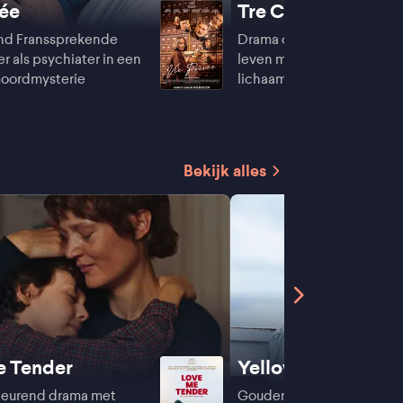
vée
Tre Ciotole
end Franssprekende
Drama over een vrouw die
r als psychiater in een
leven moet herzien wanne
moordmysterie
lichaam een eigen richting
Bekijk alles
e Tender
Yellow Letters
heurend drama met
Gouden Beer-winnaar ove