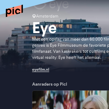
Amsterdam
Eye
Met een opslag van meer dan 60.000 film
genres is Eye Filmmuseum de favoriete p
filmfanaat. Van kaskrakers tot cultfilms e
virtual reality: Eye heeft het allemaal.
eyefilm.nl
Aanraders op Picl