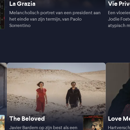
La Grazia
Vie Pri
Melancholisch portret van een president aan
Een vloei
het einde van zijn termijn, van Paolo
Jodie Foste
Sorrentino
atypisch 
The Beloved
Love M
Javier Bardem op zijn best als een
Hartversc