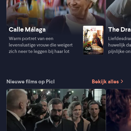
Calle Málaga
The Dr
Warm portret van een
Liefdesdra
levenslustige vrouw die weigert
huwelijk d
zich neer te leggen bij haar lot
pijnlijke on
Nieuwe films op Picl
Bekijk alles