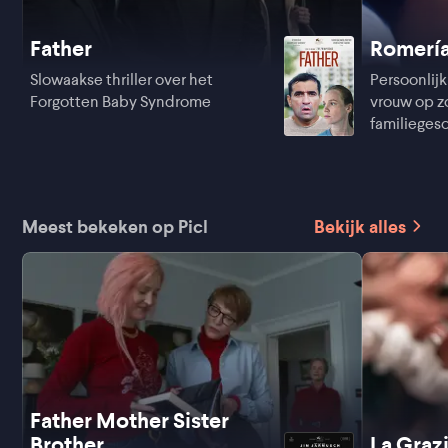
Father
Romerí
Slowaakse thriller over het
Persoonlijk
Forgotten Baby Syndrome
vrouw op z
familieges
Meest bekeken op Picl
Bekijk alles
Father Mother Sister
Brother
La Graz