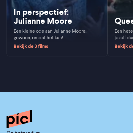
In perspectief:
Julianne Moore
Que
Een kleine ode aan Julianne Moore,
Een hete
gewoon, omdat het kan!
jezelf d
Bekijk de
3
films
Bekijk 