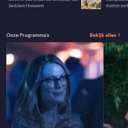
Saddam Hoessein
duister ve
Onze Programma's
Bekijk alles