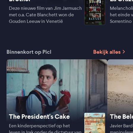
Deze nieuwe film van Jim Jarmusch
Melancholi
met o.a. Cate Blanchett won de
het einde v
Gouden Leeuw in Venetië
Sorrentino
Binnenkort op Picl
Bekijk alles
The President's Cake
The Be
Een kinderperspectief op het
Javier Bard
leven in Irak onder de dictatuur van
manipulere