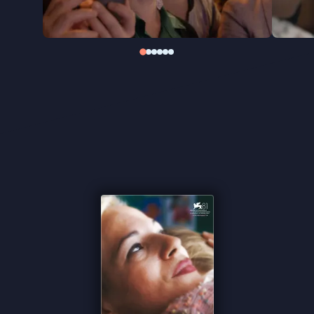
★★★½
Cinemagazine
"Eigenlijk heel mooi dat iemand zo’n verhaal in deze
tijd vertelt" -
de Filmkrant