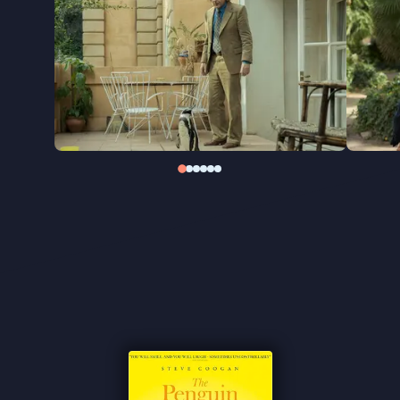
Steve Coogan (
Philomena, Stan & Ollie, Around The
World in 80 Days
).
"Een speelfilm waarin een maatschappelijk
relevante boodschap en het menselijk verdriet op
een intelligente en soms tragikomische wijze met
elkaar worden verbonden met als resultaat een
zeer ontroerende film" ★★★★
Cinemagazine