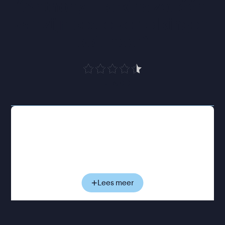
“
Anthony Hopkins zet één 
van zijn beste vertolkingen 
ooit neer
”
HUMO
De gepensioneerde Anthony woont alleen in zijn
appartement in Londen en houdt vol dat hij prima
voor zichzelf kan zorgen. Maar dat is niet zo, al ziet
hij dat zelf niet in. Steeds opnieuw stuurt hij een
thuishulp weg, en steeds vaker haalt hij mensen,
plekken en momenten door elkaar. Zijn dochter
Lees meer
Anne probeert hem te helpen, maar merkt
tegelijkertijd hoe de vertrouwde band tussen hen
langzaam begint te verschuiven. Terwijl Anthony