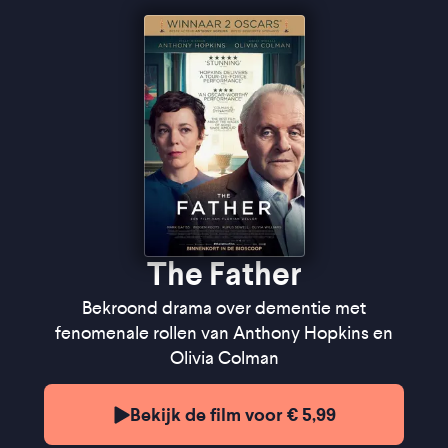
''De film werkt vooral omdat de situatie zo pijnlijk
realistisch en herkenbaar tragisch is'' ★★★★
KUTfilm
''Anthony Hopkins maakt de terreur van het
vergeten voelbaar'' ★★★★ De Morgen
''De film verwart en desoriënteert, en haalt onze
belevingswereld door de mangel'' ★★★★
FilmTotaal
The Father
Bekroond drama over dementie met
fenomenale rollen van Anthony Hopkins en
Olivia Colman
Bekijk de film voor € 5,99