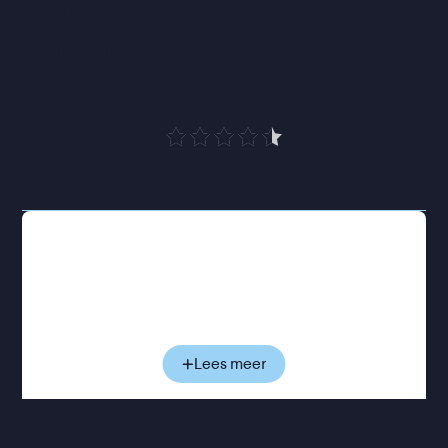
“
Anthony Hopkins zet één 
van zijn beste vertolkingen 
ooit neer
”
HUMO
De gepensioneerde Anthony woont alleen in zijn
appartement in Londen en houdt vol dat hij prima
voor zichzelf kan zorgen. Maar dat is niet zo, al ziet
hij dat zelf niet in. Steeds opnieuw stuurt hij een
thuishulp weg, en steeds vaker haalt hij mensen,
plekken en momenten door elkaar. Zijn dochter
Lees meer
Anne probeert hem te helpen, maar merkt
tegelijkertijd hoe de vertrouwde band tussen hen
langzaam begint te verschuiven. Terwijl Anthony