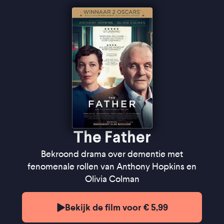
''De film werkt vooral omdat de situatie zo pijnlijk
realistisch en herkenbaar tragisch is'' ★★★★
KUTfilm
''Anthony Hopkins maakt de terreur van het
vergeten voelbaar'' ★★★★ De Morgen
''De film verwart en desoriënteert, en haalt onze
belevingswereld door de mangel'' ★★★★
FilmTotaal
The Father
Bekroond drama over dementie met
fenomenale rollen van Anthony Hopkins en
Olivia Colman
Bekijk de film voor € 5,99