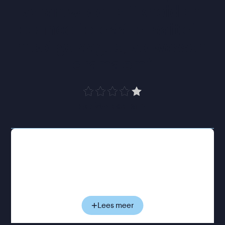
verantwoordelijkheid en 
connectie: dáár draait dit 
mooi gelaagde, volwassen 
drama om
”
de Volkskrant
Journalist Edith is - bewust en uit eigen keuze -
alleenstaande moeder van de vijfjarige Sigurd,
geboren met hulp van een anonieme spermadonor.
Tenminste, anoniem, totdat Edith zijn identiteit
ontdekt. Nieuwsgierigheid krijgt de overhand en
onder het mom van een interview zoekt ze hem op.
Lees meer
Wat volgt is een web van leugens waarin ze steeds
verder verstrikt raakt. De ontmoeting blijkt het