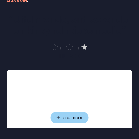
Summer
.
“
Uitdagende, ontroerende 
en kinky relatiekomedie
”
HUMO
Voor Colin voelt het leven vooral alsof hij er vanaf
de zijlijn naar kijkt. Hij werkt als verkeersagent,
woont nog bij zijn ouders en vindt eigenlijk nergens
aansluiting. De ontmoeting met Ray verandert alles.
Deze zelfverzekerde leider van een queer
bikerclub neemt hem mee in een onbekende
Lees meer
wereld van leer, discipline en duidelijke
machtsverhoudingen. Binnen die wereld ontdekt
Colin niet alleen nieuwe verlangens, maar ook een