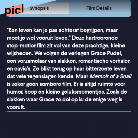
Synopsis
Film Details
"Een leven kan je pas achteraf begrijpen, maar
moet je wel vooruit leven." Deze hartroerende
stop-motionfilm zit vol van deze prachtige, kleine
wijsheden. We volgen de verlegen Grace Pudel,
een verzamelaar van slakken, romantische verhalen
en cavia’s. Ze blikt terug op haar bitterzoete leven
dat vele tegenslagen kende. Maar
Memoir of a Snail
is zeker geen sombere film. Er is altijd ruimte voor
humor, hoop en kleine geluksmomentjes. Zoals de
slakken waar Grace zo dol op is: de enige weg is
vooruit.
“
Pijn in het hart en tranen in 
de ogen, van het huilen én 