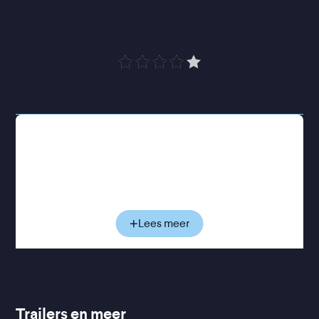
van het lachen
”
De Morgen
Grace Pudel is een introverte vrouw uit Canberra.
Sinds de dood van haar vader en de scheiding van
haar tweelingbroer Gilbert trekt ze zich steeds
verder in haar schulp terug. Terwijl Grace haar
verhaal vertelt aan haar favoriete huisdier, slak
Sylvia, ontvouwt zich een tragikomisch universum
Lees meer
gevuld met warmte, tragiek, excentrieke
personages, melancholie en brutale humor. Een
sterrol is weggelegd voor Pinky, Grace’ flamboyante
vriendin en steunpilaar. Ze is in de tachtig en heeft
een heel leven aan avonturen in de rimpels van
Trailers en meer