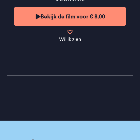
''Het intensieve spel van alle betrokkenen is
indrukwekkend'' ★★★ NRC
Bekijk de film voor € 8,00
Wil ik zien