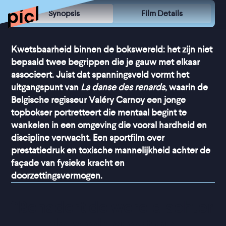
Synopsis
Film Details
Kwetsbaarheid binnen de bokswereld: het zijn niet
bepaald twee begrippen die je gauw met elkaar
associeert. Juist dat spanningsveld vormt het
uitgangspunt van
La danse des renards
, waarin de
Belgische regisseur Valéry Carnoy een jonge
topbokser portretteert die mentaal begint te
wankelen in een omgeving die vooral hardheid en
discipline verwacht. Een sportfilm over
prestatiedruk en toxische mannelijkheid achter de
façade van fysieke kracht en
doorzettingsvermogen.
“
Benadert de wereld achter 
de vechtsport op 