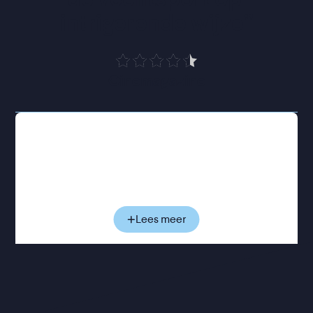
intrigerende wijze
”
Cinemagazine
De jonge bokser Camille woont op een prestigieus
sportinternaat, waar hij zich voorbereidt op het
Europese kampioenschap. Maar een ongeluk heeft
zijn relatie met de sport volledig op losse
schroeven gezet. Vroeger ging hij volledig op in het
boksen, nu ervaart hij vooral twijfel en angst. Binnen
Lees meer
de hechte groep boksers is voor die emoties
nauwelijks ruimte: kwetsbaarheid geldt er als
zwakte. Langzaam raakt Camille geïsoleerd binnen
het wereldje waar hij ooit vanzelfsprekend deel van
uitmaakte, terwijl het besef groeit dat hij niet alleen