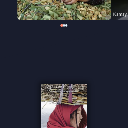
en haar familie. Het resultaat is een ontroerend en
poëtisch verhaal over liefde, verlies en
Kamay
onvermoeibaar doorzettingsvermogen in een
systeem dat hen voortdurend tegenwerkt.
“Brengt de verbeten strijd van het gezin en de
nobele ambities van Freshta met veel lyriek in
beeld” – De Tijd
“Beklijvend portret met sprekende stiltes en
magnifieke beelden” –
Cinenews