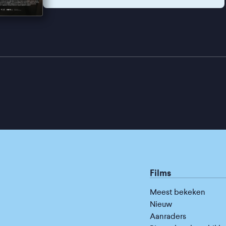
Films
Meest bekeken
Nieuw
Aanraders