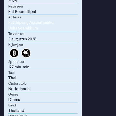
2024
Regisseur
Pat Boonnitipat
Acteurs
Putthipong Assaratanakul
Usha Seamkhum
Te zien tot
3 augustus 2025
Kijkwijzer
Speelduur
127 min. min
Taal
Thai
Ondertitels
Nederlands
Genre
Drama
Land
Thailand
Distributeur