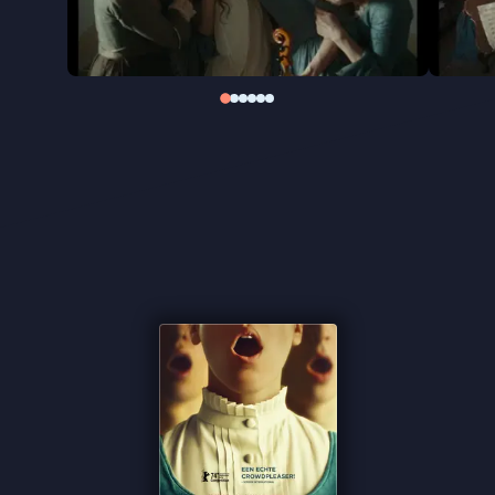
Gloria!
fungeert zo ook als eerbetoon aan
vrouwelijke componisten die vaak niet de
erkenning kregen die ze verdienden.
“Weet te overtuigen met fijn acteerwerk, de soms
Caravaggio-achtige beeltenissen en de klassieke
muziek met moderne twist” ★★★ VPRO Cinema
“Muzikale debuutfilm vol feelgoodfeminisme”
★★★½ Filmtotaal
“Onderstreept op speelse wijze de vraag wat er
aan creativiteit en innovativiteit verloren is gegaan
door vrouwelijke musici onvoldoende serieus te
nemen” ★★★ Cinemagazine
“Feministisch feelgood-verhaal” de Filmkrant