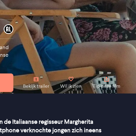
band
anse
Bekijk trailer
Wil ik zien
Tip deze film
n de Italiaanse regisseur Margherita
tphone verknochte jongen zich ineens