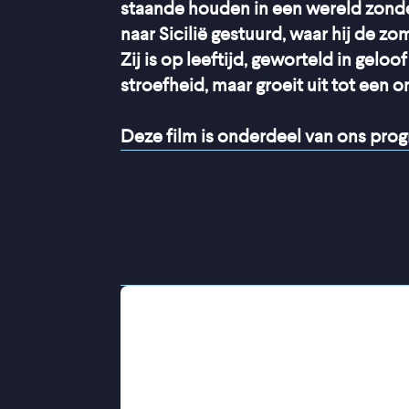
staande houden in een wereld zonde
naar Sicilië gestuurd, waar hij de z
Zij is op leeftijd, geworteld in geloo
stroefheid, maar groeit uit tot een
Deze film is onderdeel van ons pr
“
Een feelgoed film m
d
Met veel tegenzin arriveert Nico in
in Sicilië. Hij mist Milaan, zijn vrie
tegenovergesteld leven: vaste ritmes
zorgt voor dagelijkse botsingen, en 
ontstaat er gaandeweg ruimte voor 