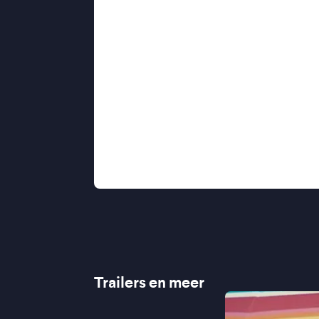
botsende temperamenten schuilen g
woorden brengen.
In de hartverwarmende coming-of-
voor een tedere observatie van het s
ritme van de Siciliaanse zomer vers
langzaam, en maken de dagelijkse bo
onverwachte verbondenheid.
''Gelukkig vermijdt Spampinato de cl
verschillen op de loer liggen'' ★★★
Trailers en meer