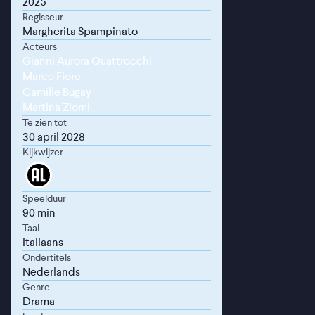
2025
Regisseur
Margherita Spampinato
Acteurs
Gianni Aurora Quattrocchi
Marco Fiore
Camille Bugay
Martina Ziomi
Te zien tot
30 april 2028
Kijkwijzer
Speelduur
90 min
Taal
Italiaans
Ondertitels
Nederlands
Genre
Drama