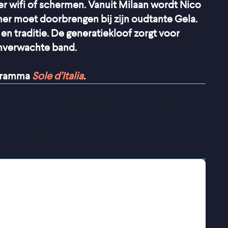
r wifi of schermen. Vanuit Milaan wordt Nico
omer moet doorbrengen bij zijn oudtante Gela.
f en traditie. De generatiekloof zorgt voor
 onverwachte band.
ogramma
Sole d’Italia
.
et uitstekend acteer werk
”
e Filmkrant
 het eenvoudige appartement van zijn oudtante
nden, en bovenal zijn smartphone. Gela leeft een
, vol geloof en traditie. De generatiekloof
lijkt aanvankelijk onoverbrugbaar. Toch
nieuwsgierigheid en herkenning. Achter hun