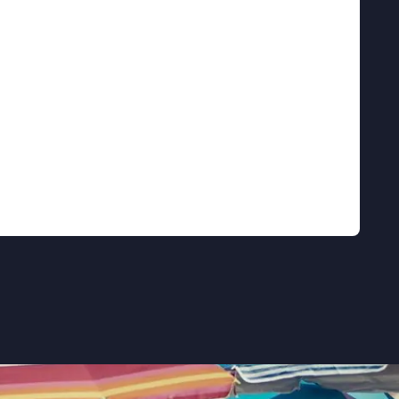
evoelens die ze beiden moeilijk onder
age
Gioia mia
kiest Margherita Spampinato
amenzijn tussen twee generaties. In het trage
chuift de afstand tussen Nico en Gela
tsingen geleidelijk plaats voor een
ichés die bij een verhaal voer culturele
 de Volkskrant