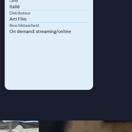
Land
Italië
Distributeur
Arti Film
Beschikbaarheid
On demand: streaming/online