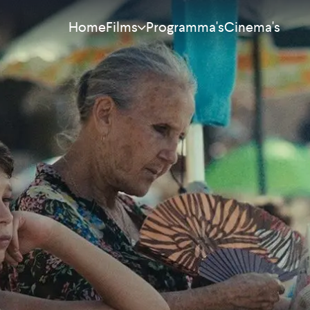
Home
Programma's
Cinema's
Films
Meest bekeken
Nieuw
Aanraders
Binnenkort
Alle films