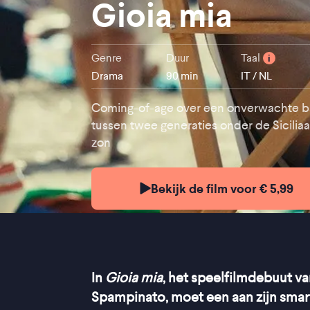
Gioia mia
Genre
Duur
Taal
i
Drama
90 min
IT / NL
Coming-of-age over een onverwachte 
tussen twee generaties onder de Sicilia
zon
Bekijk de film voor € 5,99
In
Gioia mia
, het speelfilmdebuut va
Spampinato, moet een aan zijn smar