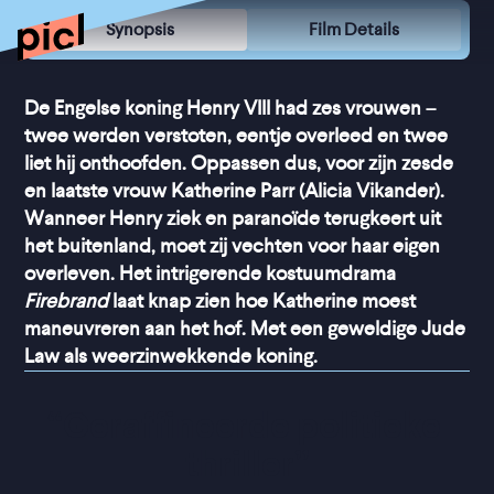
Synopsis
Film Details
De Engelse koning Henry VIII had zes vrouwen –
twee werden verstoten, eentje overleed en twee
liet hij onthoofden. Oppassen dus, voor zijn zesde
en laatste vrouw Katherine Parr (Alicia Vikander).
Wanneer Henry ziek en paranoïde terugkeert uit
het buitenland, moet zij vechten voor haar eigen
overleven. Het intrigerende kostuumdrama
Firebrand
laat knap zien hoe Katherine moest
maneuvreren aan het hof. Met een geweldige Jude
Law als weerzinwekkende koning.
“
Geraffineerde politieke 
thriller
”