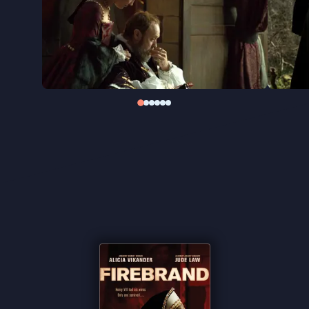
de laatste jaren van de beruchte koning Hendrik
VIII. De hoofdrollen zijn voor Alicia Vikander (
The
Danish Girl, Ex Machina
) en Jude Law (
The New
Pope, Sherlock Holmes, The Nest
) deze
beklemmende geschiedenis opnieuw tot leven.
“Het totale tegenbeeld van een stijf, steriel
kostuumdrama. De film bruist van het leven”
★★★★ de Volkskrant
“Regisseur Aïnouz weet de zestiende-eeuwse
setting zeer overtuigend te reconstrueren” ★★★
VPRO Cinema
“Intrigerend portret van een gewelddadige relatie”
★★★ De Morgen
“Jude Law steelt de show als brute koning” ★★★
Trouw