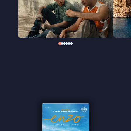
Dardenne.
"Intrigerend coming-of-age verhaal" ★★★★ VPRO
Cinema
"Een kleine film over de grootsheid van onvervulde
verlangens" ★★★★ de Volkskrant
"A heartfelt tale of youth and desire" ★★★★
The
Guardian
"Robin Campillo honors the late Laurent Cantet
with a film that embodies the best of both
directors" -
Variety