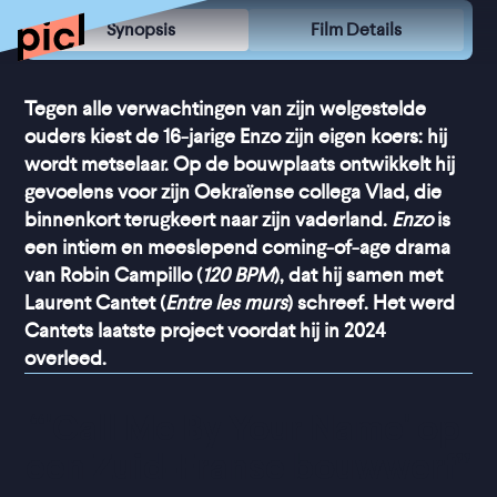
Synopsis
Film Details
Tegen alle verwachtingen van zijn welgestelde
ouders kiest de 16-jarige Enzo zijn eigen koers: hij
wordt metselaar. Op de bouwplaats ontwikkelt hij
gevoelens voor zijn Oekraïense collega Vlad, die
binnenkort terugkeert naar zijn vaderland.
Enzo
is
een intiem en meeslepend coming-of-age drama
van Robin Campillo (
120 BPM
), dat hij samen met
Laurent Cantet (
Entre les murs
) schreef. Het werd
Cantets laatste project voordat hij in 2024
overleed.
“
'Call Me By Your Name' op 
een Zuid-Franse bouwwerf
”