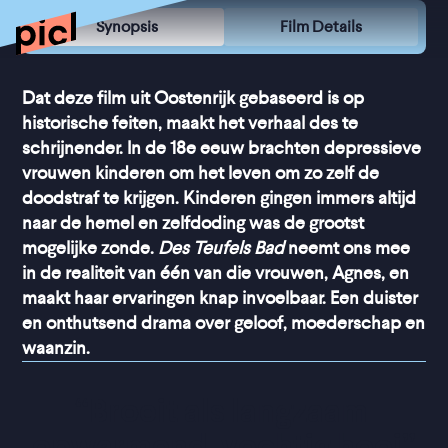
Synopsis
Film Details
Dat deze film uit Oostenrijk gebaseerd is op
historische feiten, maakt het verhaal des te
schrijnender. In de 18e eeuw brachten depressieve
vrouwen kinderen om het leven om zo zelf de
doodstraf te krijgen. Kinderen gingen immers altijd
naar de hemel en zelfdoding was de grootst
mogelijke zonde.
Des Teufels Bad
neemt ons mee
in de realiteit van één van die vrouwen, Agnes, en
maakt haar ervaringen knap invoelbaar. Een duister
en onthutsend drama over geloof, moederschap en
waanzin.
“
Broeit als langzaam 
opwarmend, vochtig hooi
”