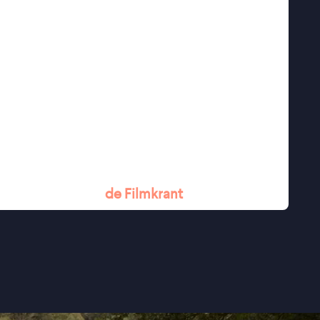
angzaam uit tot een plek waar hij zich voor het
y zijn weg probeert te vinden tussen loyaliteit
op het rechte pad te houden en hun
ol portret van mensen die elkaar overeind
ebaseerd op zijn gelijknamige korte film en
ration 14plus op de Berlinale, is
Christy
een
racht en het geloof in een nieuwe start.
uardian
n gemeenschap" -
de Filmkrant