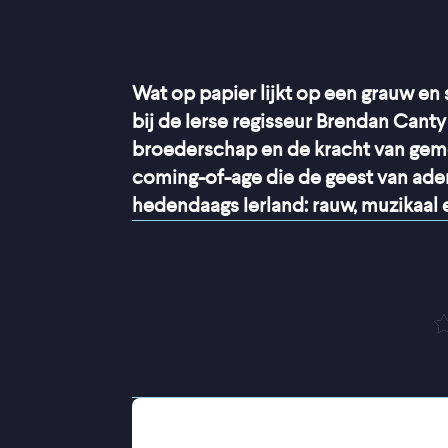
Wat op papier lijkt op een grauw en
bij de Ierse regisseur Brendan Canty
broederschap en de kracht van ge
coming-of-age die de geest van adem
hedendaags Ierland: rauw, muzikaal e
“
Krachtig, aang
V
De zeventienjarige Christy moet no
Shane en diens jonge gezin, nadat hij