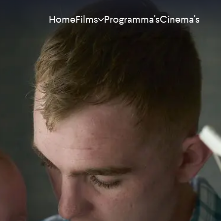
Home
Programma's
Cinema's
Films
Meest bekeken
Nieuw
Aanraders
Binnenkort
Alle films