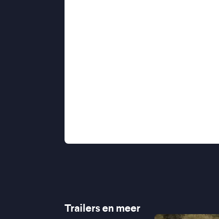
als een tijdelijke oplossing, groeit l
eerst echt thuis voelt. Terwijl Christ
en verleiding, probeert Shane hem 
broederband te herstellen.
Met
Christy
schetst Canty een hoopv
houden wanneer het leven wankelt. G
bekroond met de Grand Prix van Gene
tedere ode aan verbondenheid, veerk
"Outstanding actors"
★★★★
The G
"Hoopvolle en geestige ode aan ee
Trailers en meer