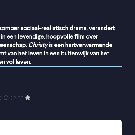
 somber sociaal-realistisch drama, verandert
 in een levendige, hoopvolle film over
meenschap.
Christy
is een hartverwarmende
t van het leven in een buitenwijk van het
n vol leven.
rijpend en waarachtig
”
PRO Cinema
odgedwongen intrekken bij zijn oudere broer
 uit zijn pleeggezin is gezet. Wat bedoeld was