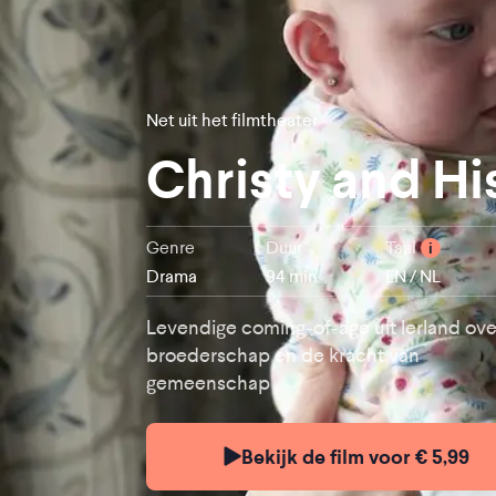
Net uit het filmtheater
Christy and Hi
Genre
Duur
Taal
i
Drama
94 min
EN / NL
Levendige coming-of-age uit Ierland ove
broederschap en de kracht van
gemeenschap
Bekijk de film voor € 5,99