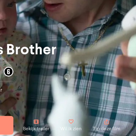
s Brother
r
Bekijk trailer
Wil ik zien
Tip deze film