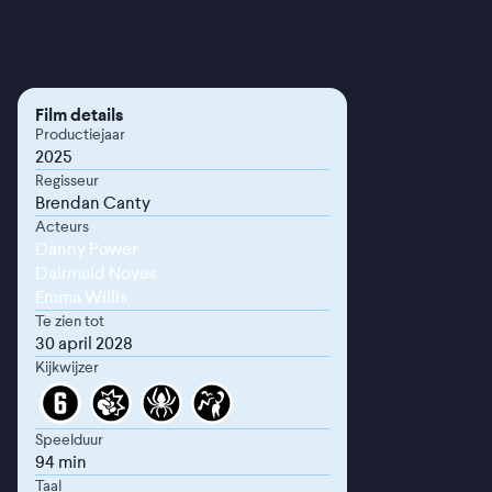
Film details
Productiejaar
2025
Regisseur
Brendan Canty
Acteurs
Danny Power
Dairmuid Noyes
Emma Willis
Te zien tot
30 april 2028
Kijkwijzer
Speelduur
94 min
Taal