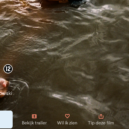
gowski
Bekijk trailer
Wil ik zien
Tip deze film