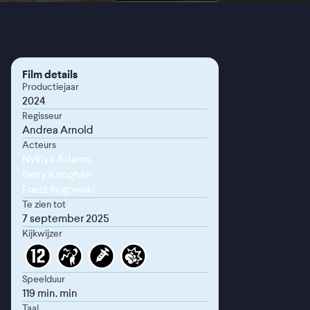
Film details
Productiejaar
2024
Regisseur
Andrea Arnold
Acteurs
Nykiya Adams
Barry Keoghan
Franz Rogowski
Te zien tot
7 september 2025
Kijkwijzer
Speelduur
119 min. min
Taal