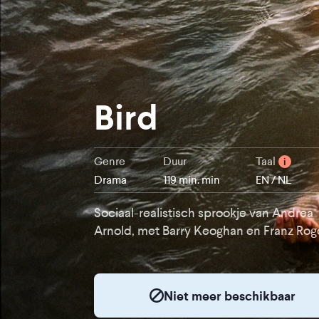
Bird
Genre
Duur
Taal
i
Drama
119 min. min
EN / NL
Sociaal-realistisch sprookje van Andrea
Arnold, met Barry Keoghan en Franz Ro
Niet meer beschikbaar