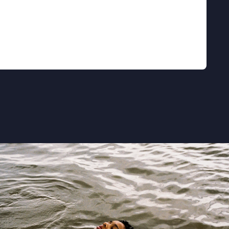
vanger Nykiya Adams en de raadselachtige
eid” ★★★★ Trouw
en fantastische wereld van Bailey, Bug en
aard