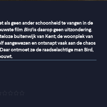
et als geen ander schoonheid te vangen in de
ieuwste film
Bird
is daarop geen uitzondering.
teloze buitenwijk van Kent; de woonplek van
chzelf aangewezen en ontsnapt vaak aan de chaos
r. Daar ontmoet ze de raadselachtige man Bird,
bouwt.
e spat de energie van het 
ij muziek en magie
”
NRC