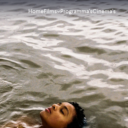
Home
Programma's
Cinema's
Films
Meest bekeken
Nieuw
Aanraders
Binnenkort
Alle films