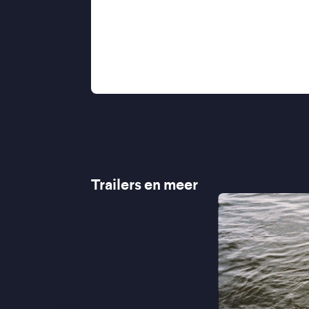
“De momenten tussen de jonge blik
Rogowski zijn van grote schoonh
“Geen moment vervelen in de weidse 
Bird” ★★★½ Cinemagazine
“Oprecht en levensecht” - De Stand
Trailers en meer