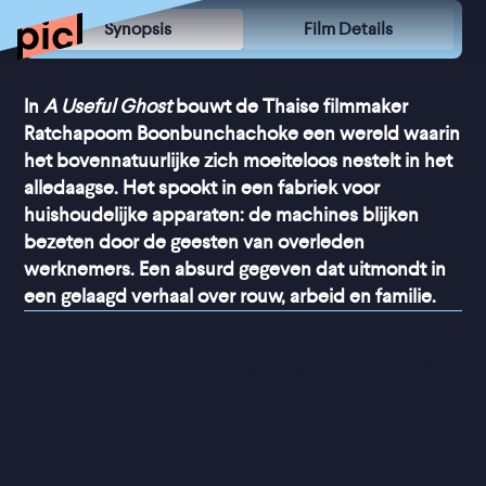
Synopsis
Film Details
In
A Useful Ghost
bouwt de Thaise filmmaker
Ratchapoom Boonbunchachoke een wereld waarin
het bovennatuurlijke zich moeiteloos nestelt in het
alledaagse. Het spookt in een fabriek voor
huishoudelijke apparaten: de machines blijken
bezeten door de geesten van overleden
werknemers. Een absurd gegeven dat uitmondt in
een gelaagd verhaal over rouw, arbeid en familie.
“
Een film die nauwelijks is 
te vergelijken met andere 
films
”