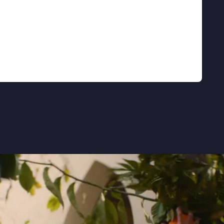
poneerd, en maakt het leven onder
en geweld tot op de huid invoelbaar" ★★★★½
teerprestaties, zeker ook van de kinderen"