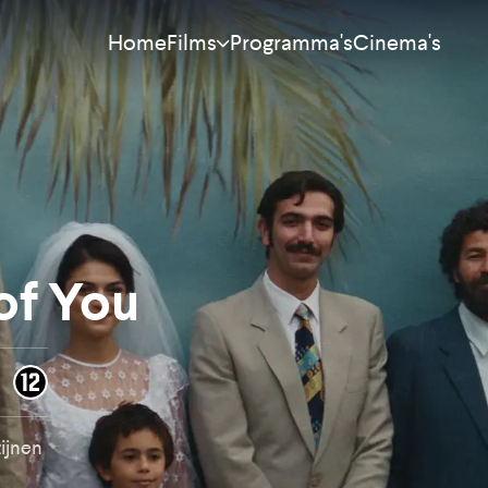
Home
Programma's
Cinema's
Films
Meest bekeken
Nieuw
Aanraders
 of You
Binnenkort
Alle films
tijnen