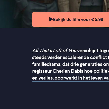
Bekijk de film voor € 5,99
All That’s Left of You
verschijnt teg
steeds verder escalerende conflict tu
familiedrama, dat drie generaties 
regisseur Cherien Dabis hoe politie
en verlies, doorwerkt in het leven 
“
Aangrijpend drama ov