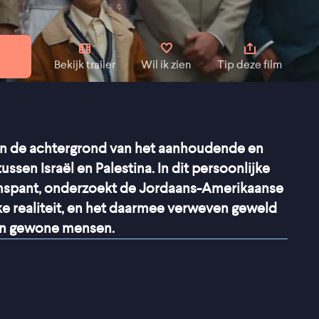
Bekijk trailer
Wil ik zien
Tip deze film
en de achtergrond van het aanhoudende en
ssen Israël en Palestina. In dit persoonlijke
omspant, onderzoekt de Jordaans-Amerikaanse
ke realiteit, en het daarmee verweven geweld
van gewone mensen.
er ontwortelde Palestijnse 
familie
”